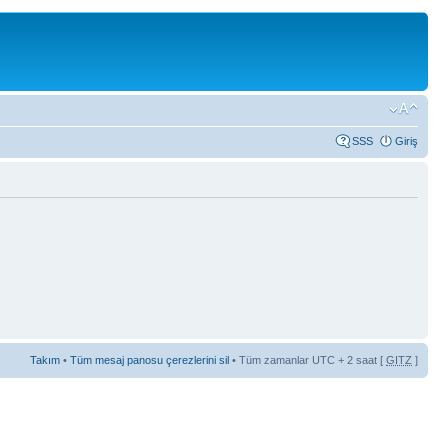
SSS
Giriş
Takım
•
Tüm mesaj panosu çerezlerini sil
• Tüm zamanlar UTC + 2 saat [
GITZ
]