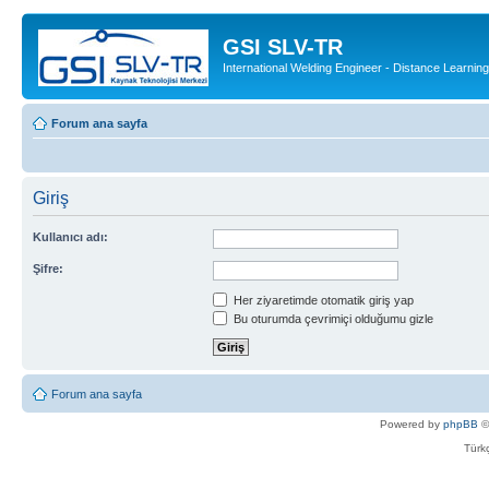
GSI SLV-TR
International Welding Engineer - Distance Learning
Forum ana sayfa
Giriş
Kullanıcı adı:
Şifre:
Her ziyaretimde otomatik giriş yap
Bu oturumda çevrimiçi olduğumu gizle
Forum ana sayfa
Powered by
phpBB
©
Türkç