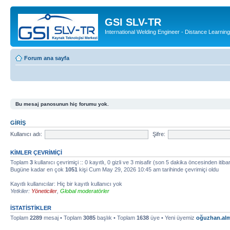
GSI SLV-TR
International Welding Engineer - Distance Learning
Forum ana sayfa
Bu mesaj panosunun hiç forumu yok.
GIRIŞ
Kullanıcı adı:
Şifre:
KIMLER ÇEVRIMIÇI
Toplam
3
kullanıcı çevrimiçi :: 0 kayıtlı, 0 gizli ve 3 misafir (son 5 dakika öncesinden itibar
Bugüne kadar en çok
1051
kişi Cum May 29, 2026 10:45 am tarihinde çevrimiçi oldu
Kayıtlı kullanıcılar: Hiç bir kayıtlı kullanıcı yok
Yetkiler:
Yöneticiler
,
Global moderatörler
İSTATISTIKLER
Toplam
2289
mesaj • Toplam
3085
başlık • Toplam
1638
üye • Yeni üyemiz
oğuzhan.alm