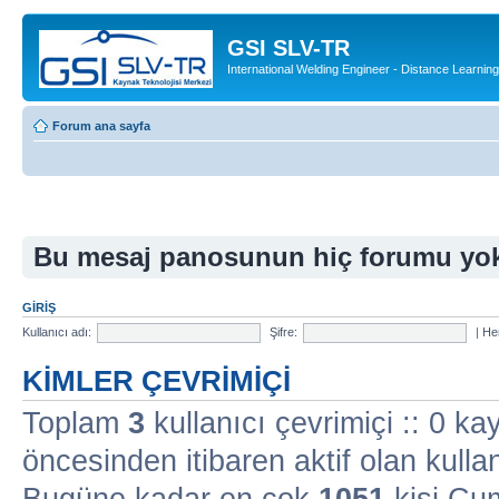
GSI SLV-TR
International Welding Engineer - Distance Learning
Forum ana sayfa
Bu mesaj panosunun hiç forumu yo
GIRIŞ
Kullanıcı adı:
Şifre:
|
Her
KIMLER ÇEVRIMIÇI
Toplam
3
kullanıcı çevrimiçi :: 0 kay
öncesinden itibaren aktif olan kullan