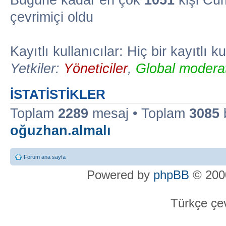
Bugüne kadar en çok
1051
kişi Cu
çevrimiçi oldu
Kayıtlı kullanıcılar: Hiç bir kayıtlı k
Yetkiler:
Yöneticiler
,
Global moderat
İSTATISTIKLER
Toplam
2289
mesaj • Toplam
3085
oğuzhan.almalı
Forum ana sayfa
Powered by
phpBB
© 2000
Türkçe çev